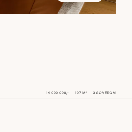
14 000 000,-
107
M²
3
SOVEROM