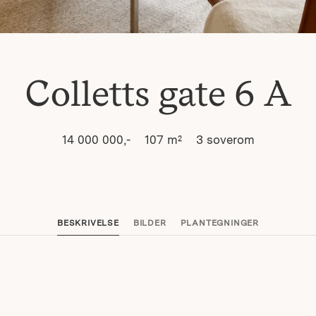
Colletts gate 6 A
14 000 000,-
107
m²
3
soverom
BESKRIVELSE
BILDER
PLANTEGNINGER