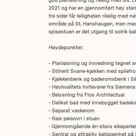
god planløsning og rikelig med lys. L
2021 og har en gjennomført høy stan
tre sider får leiligheten rikelig med nat
område på St. Hanshaugen, men med ko
spisestuen er det utgang til solrik ba
Høydepunkter:
- Planløsning og innredning tegnet av
- Stilrent Svane-kjøkken med spilefron
- Kjøkkenbenk og baderomsbenk i Si
- Høykvalitets hvitevarer fra Siemens
- Belysning fra Flos Architectual
- Delikat bad med innebygget badeka
- Separat vaskerom
- Rais peisovn i stuen
- Gjennomgående én-stavs eikeparke
- Sentral og attraktiv beliggenhet p