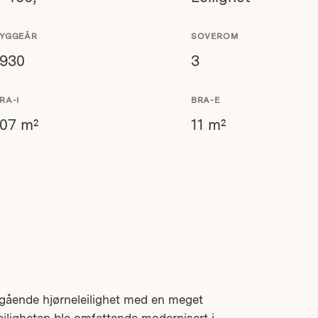
YGGEÅR
SOVEROM
1930
3
RA-I
BRA-E
107 m²
11 m²
gående hjørneleilighet med en meget