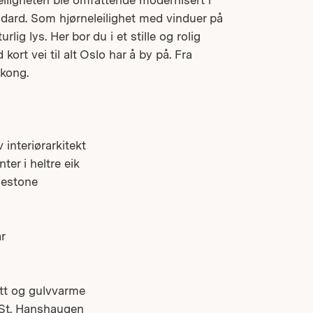
eiligheten ble omfattende modernisert i
dard. Som hjørneleilighet med vinduer på
urlig lys. Her bor du i et stille og rolig
rt vei til alt Oslo har å by på. Fra
lkong.
 interiørarkitekt
ter i heltre eik
lestone
r
tt og gulvvarme
å St. Hanshaugen