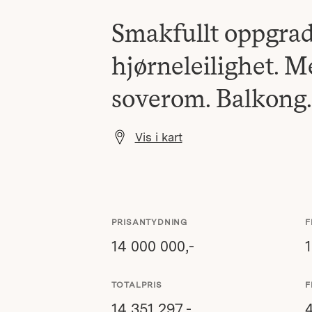
Smakfullt oppgrad
hjørneleilighet. M
soverom. Balkong. 
Vis i kart
PRISANTYDNING
F
14 000 000,-
1
TOTALPRIS
F
14 351 297,-