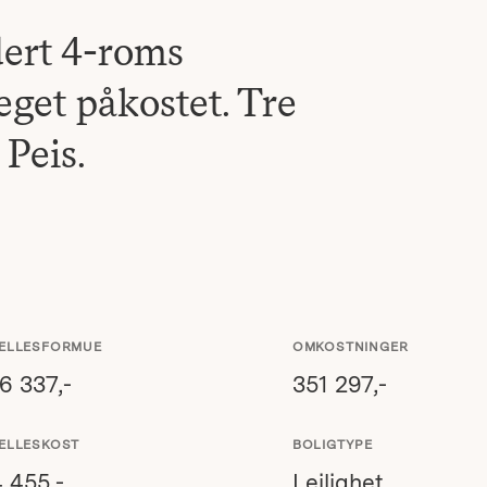
ert 4-roms
eget påkostet. Tre
Peis.
ELLESFORMUE
OMKOSTNINGER
6 337,-
351 297,-
ELLESKOST
BOLIGTYPE
4 455,-
Leilighet