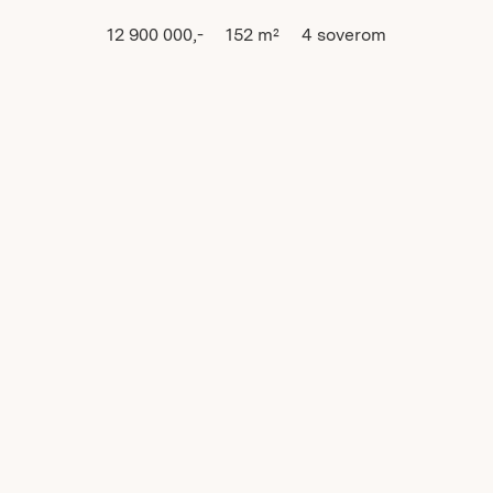
12 900 000,-
152
m²
4
soverom
BESKRIVELSE
BILDER
PLANTEGNINGER
OSLO
Lekker og innholdsrik bolig fra 2021 | Stor
terrasse | Hybel | 2 parkeringsplasser |
Attraktiv beliggenhet på Munkerud
Vis i kart